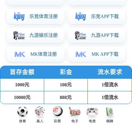
2026-06-08 15:02
67 次阅读
61%被过率！文班防守烂成这样了？
赛季初，当圣安东尼奥马刺队用状元签摘下维克托·文
班亚马时，整个联盟都为之屏息。这位身高2米24的
“蜘蛛人”被视作划时代的防守悍将，甚至有人将他与
奥拉朱旺、邓肯等传奇相比。然而，赛季至今的一组
数据却让球迷大跌眼镜：在被对手针对的单打中，文
班亚马的防守成功率仅有61%，这意味着有近四成的
进攻能在他面前得分。这不禁让人追问：文班亚马的
防守，真的烂成这样了吗？