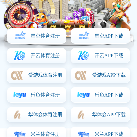
首页
/
体育焦点
/ 正文